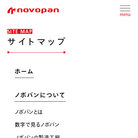
menu
SITE MAP
サ
イ
ト
マ
ッ
プ
ホーム
ノボパンについて
ノボパンとは
数字で見るノボパン
ノボパンの製造工程