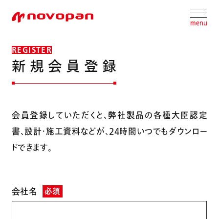
menu
REGISTER
新
規
会
員
登
録
会員登録していただくと、弊社製品の各種大臣認定
書、設計・施工資料などが、24時間いつでもダウンロー
ドできます。
会社名
必須