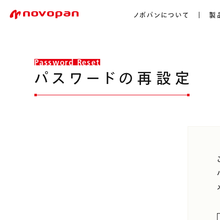
ノボパンについて
製
Password Reset
パ
ス
ワ
ー
ド
の
再
設
定